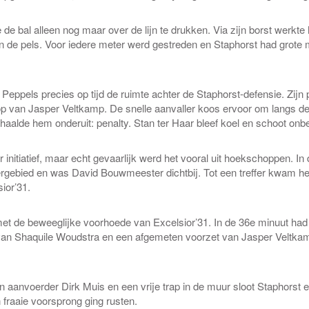
e bal alleen nog maar over de lijn te drukken. Via zijn borst werkte h
 in de pels. Voor iedere meter werd gestreden en Staphorst had grote
 Peppels precies op tijd de ruimte achter de Staphorst-defensie. Zij
 loop van Jasper Veltkamp. De snelle aanvaller koos ervoor om langs
alde hem onderuit: penalty. Stan ter Haar bleef koel en schoot onber
nitiatief, maar echt gevaarlijk werd het vooral uit hoekschoppen. In 
rgebied en was David Bouwmeester dichtbij. Tot een treffer kwam het 
ior’31.
et de beweeglijke voorhoede van Excelsior’31. In de 36e minuut had
an Shaquile Woudstra en een afgemeten voorzet van Jasper Veltkamp
 aanvoerder Dirk Muis en een vrije trap in de muur sloot Staphorst een
n fraaie voorsprong ging rusten.