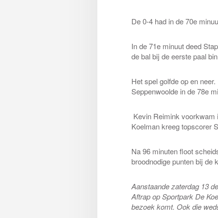
De 0-4 had in de 70e minuu
In de 71e minuut deed Sta
de bal bij de eerste paal bi
Het spel golfde op en neer.
Seppenwoolde in de 78e min
Kevin Reimink voorkwam in
Koelman kreeg topscorer 
Na 96 minuten floot scheid
broodnodige punten bij de k
Aanstaande zaterdag 13 dece
Aftrap op Sportpark De Koe
bezoek komt. Ook die wedst