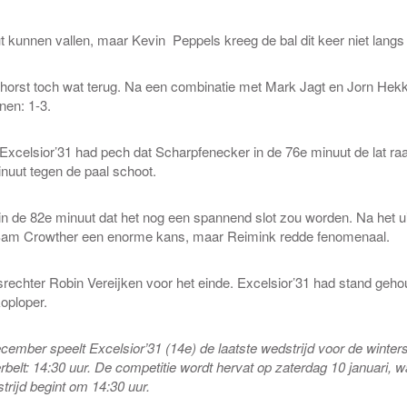
t kunnen vallen, maar Kevin Peppels kreeg de bal dit keer niet lang
phorst toch wat terug. Na een combinatie met Mark Jagt en Jorn Hek
nnen: 1-3.
 Excelsior’31 had pech dat Scharpfenecker in de 76e minuut de lat ra
uut tegen de paal schoot.
 de 82e minuut dat het nog een spannend slot zou worden. Na het u
Sam Crowther een enorme kans, maar Reimink redde fenomenaal.
srechter Robin Vereijken voor het einde. Excelsior’31 had stand geho
oploper.
mber speelt Excelsior’31 (14e) de laatste wedstrijd voor de winters
rbelt: 14:30 uur. De competitie wordt hervat op zaterdag 10 januari,
rijd begint om 14:30 uur.