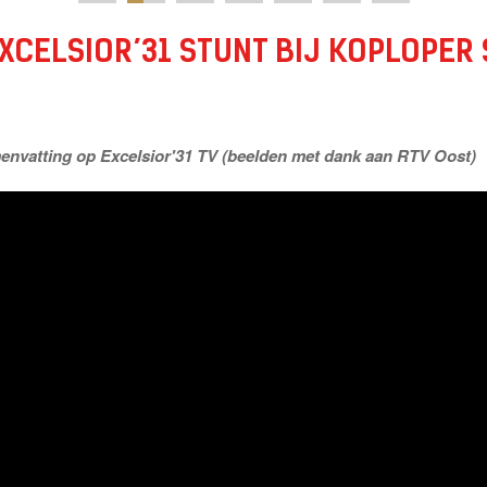
XCELSIOR’31 STUNT BIJ KOPLOPER
nvatting op Excelsior'31 TV (beelden met dank aan RTV Oost)