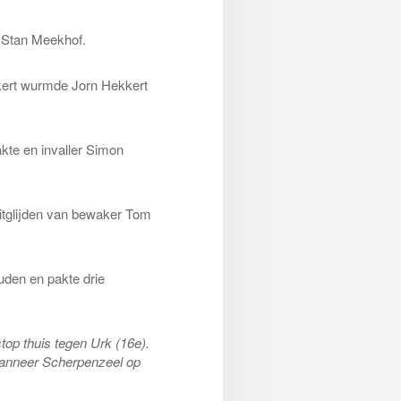
s Stan Meekhof.
kert wurmde Jorn Hekkert
akte en invaller Simon
itglijden van bewaker Tom
uden en pakte drie
top thuis tegen Urk (16e).
 wanneer Scherpenzeel op