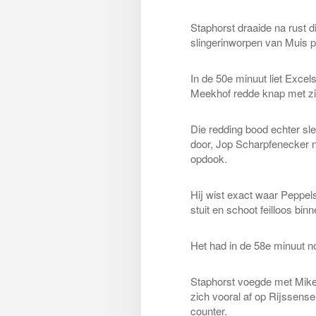
Staphorst draaide na rust d
slingerinworpen van Muis pr
In de 50e minuut liet Excel
Meekhof redde knap met zi
Die redding bood echter sle
door, Jop Scharpfenecker n
opdook.
Hij wist exact waar Peppels
stuit en schoot feilloos binn
Het had in de 58e minuut n
Staphorst voegde met Mike 
zich vooral af op Rijssense
counter.