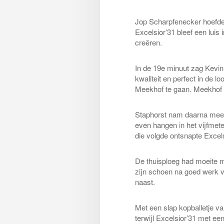
Jop Scharpfenecker hoefde d
Excelsior’31 bleef een luis
creëren.
In de 19e minuut zag Kevin
kwaliteit en perfect in de
Meekhof te gaan. Meekhof ha
Staphorst nam daarna meer i
even hangen in het vijfmete
die volgde ontsnapte Excels
De thuisploeg had moeite m
zijn schoen na goed werk v
naast.
Met een slap kopballetje van
terwijl Excelsior’31 met ee