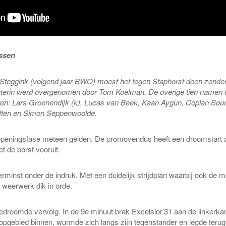
assen
l Steggink (volgend jaar BWO) moest het tegen Staphorst doen zonde
chterin werd overgenomen door Tom Koelman. De overige tien namen s
en: Lars Groenendijk (k), Lucas van Beek, Kaan Aygün, Coplan Sou
ften en Simon Seppenwoolde.
 openingsfase meteen gelden. De promovendus heeft een droomstart ac
 de borst vooruit.
erminst onder de indruk. Met een duidelijk strijdplan waarbij ook de 
weerwerk dik in orde.
edroomde vervolg. In de 9e minuut brak Excelsior’31 aan de linkerkant 
hopgebied binnen, wurmde zich langs zijn tegenstander en legde terug