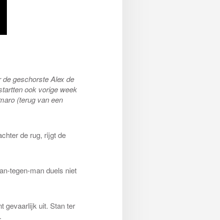
r de geschorste Alex de
tartten ook vorige week
maro (terug van een
hter de rug, rijgt de
man-tegen-man duels niet
gevaarlijk uit. Stan ter
.