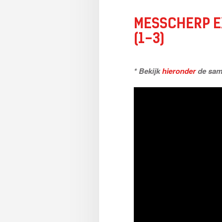
MESSCHERP E
(1-3)
* Bekijk
hieronder
de same