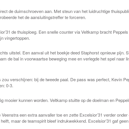
irect de duimschroeven aan. Met steun van het luidruchtige thuispubli
obeerde het de aansluitingstreffer te forceren.
sior’31 de thuisploeg. Een snelle counter via Veltkamp bracht Peppels 
jn vingertoppen.
chts uitstel. Een aanval uit het boekje deed Staphorst opnieuw pijn. S
am de bal in voorwaartse beweging mee en verlegde het spel naar l
 zou verschijnen: bij de tweede paal. De pass was perfect, Kevin Pep
en: 0-3.
óg mooier kunnen worden. Veltkamp stuitte op de doelman en Peppel
Veenstra een extra aanvaller toe en zette Excelsior’31 verder onder 
 helft, maar de teamspirit bleef indrukwekkend. Excelsior’31 gaf geen