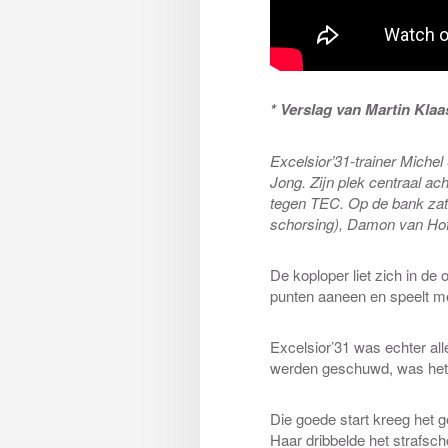
* Verslag van Martin Kla
Excelsior’31-trainer Miche
Jong. Zijn plek centraal a
tegen TEC. Op de bank zat
schorsing), Damon van Ho
De koploper liet zich in de
punten aaneen en speelt met
Excelsior’31 was echter all
werden geschuwd, was het 
Die goede start kreeg het g
Haar dribbelde het strafsc