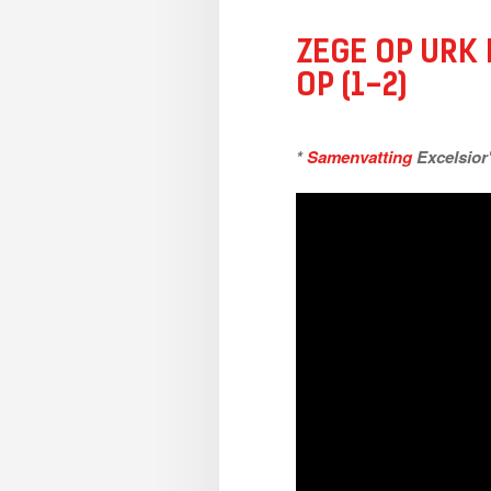
ZEGE OP URK 
OP (1-2)
*
Samenvatting
Excelsior