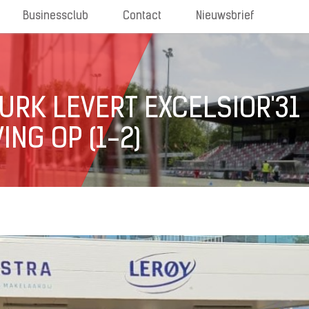
Businessclub
Contact
Nieuwsbrief
 URK LEVERT EXCELSIOR'31
NG OP (1-2)