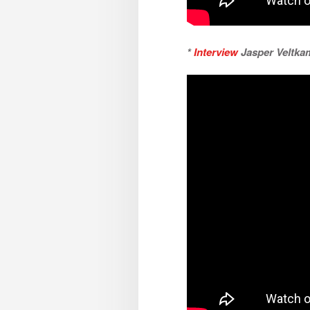
*
Interview
Jasper Veltka