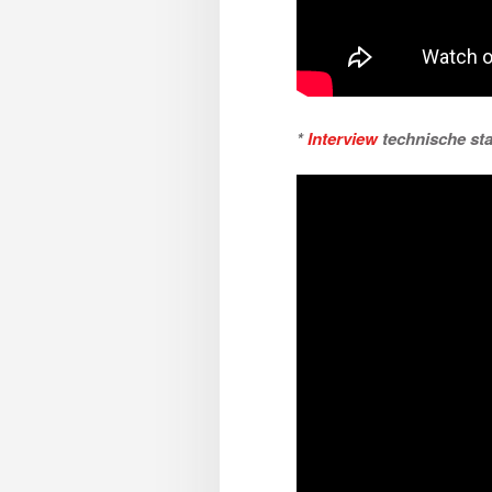
*
Interview
technische st