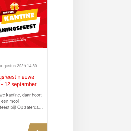
 augustus 2026 14:30
gsfeest nieuwe
 - 12 september
we kantine, daar hoort
k een mooi
feest bij! Op zaterdag
mber organiseert de
rsvereniging
’31...