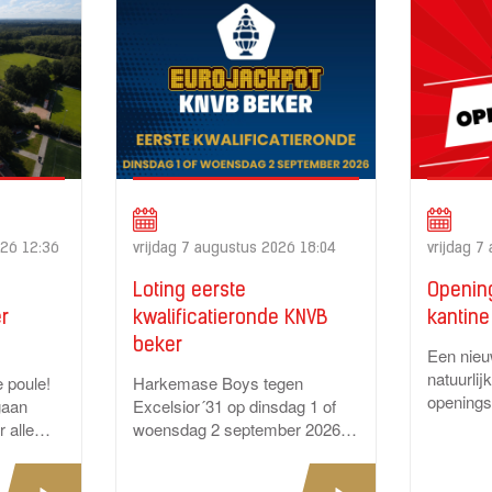
26 12:36
vrijdag 7 augustus 2026 18:04
vrijdag 7
Loting eerste
Openin
r
kwalificatieronde KNVB
kantine
beker
Een nieu
natuurlij
 poule!
Harkemase Boys tegen
openings
gaan
Excelsior´31 op dinsdag 1 of
12 septe
 alle
woensdag 2 september 2026
Supporte
te melden
Tijdens de loting die
Excelsior
zoen...
vrijdagavond Live op ESPN