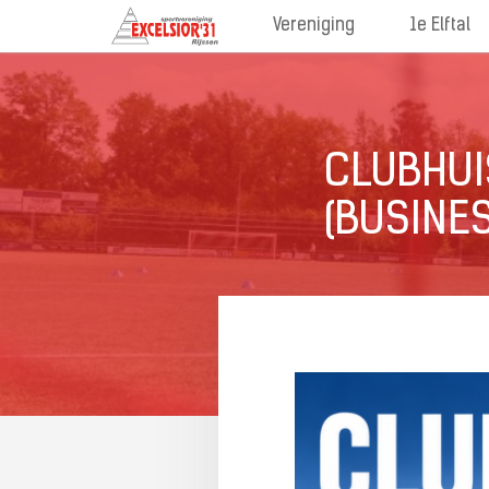
Vereniging
1e Elftal
CLUBHUI
(BUSINE