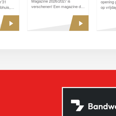
Magazine 2026/2027 is
r’31
opening 
verschenen! Een magazine dat
bhuis,
op vrijd
opnieuw laat zien waar
e iedere
het club
Excelsior’31 voor staat:
weken al 
Ambitie, Plezier en...