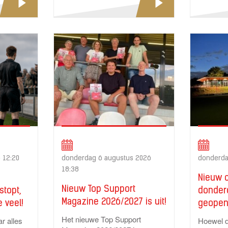
te...
 12:20
donderdag 6 augustus 2026
donderdag
18:38
Nieuw c
Nieuw Top Support
 stopt,
donderd
Magazine 2026/2027 is uit!
e veel!
geope
Het nieuwe Top Support
r alles
Hoewel de