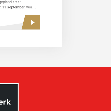
gepland staat
ag 11 september, wordt
huis de komende
volledig...