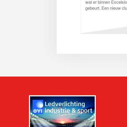
wat er binnen Excelsio
gebeurt. Een nieuw clu
vol honderden leden di
week met plezier...