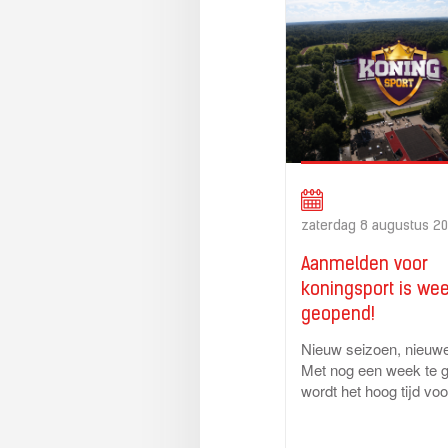
zaterdag 8 augustus 20
Aanmelden voor
koningsport is wee
geopend!
Nieuw seizoen, nieuwe
Met nog een week te 
wordt het hoog tijd voor
kenners om zich aan 
bij de Excelsior'31 sei