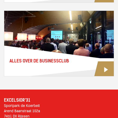
ALLES OVER DE BUSINESSCLUB
EXCELSIOR'31
Sportpark de Koerbelt
Arend Baanstraat 102a
7461 DX Rijssen