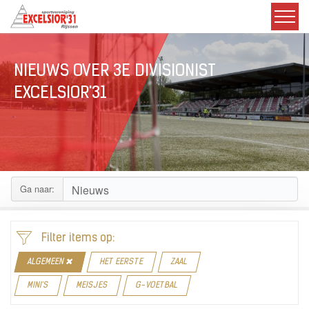
NIEUWS OVER 3E DIVISIONIST
EXCELSIOR'31
Ga naar:
Filter items op:
ALGEMEEN
HET EERSTE
ZAAL
MINI'S
MEISJES
G-VOETBAL