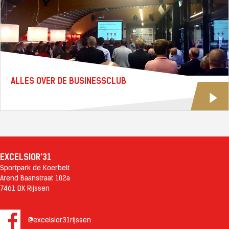
ALLES OVER DE BUSINESSCLUB
EXCELSIOR'31
Sportpark de Koerbelt
Arend Baanstraat 102a
7461 DX Rijssen
@excelsior31rijssen