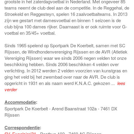
grootste in het zaterdagvoetbal in Nederland. Met ongeveer 85
teams neemt de club deel aan de competitie. In de Reggehal, de
Stroekeld en Reggesteyn, spelen 16 zaalvoetbalteams. In 2013
zijn we gestart met damesvoetbal en binnen 1 seizoen is de
club bijna 100 dames rijker. Daarnaast is er ook ruimte voor G-
voetbal en 35/45+ voetbal.
Sinds 1965 spelend op Sportpark De Koerbelt, samen met SC
Rijssen, de Windhondenvereniging Rijssen en de AVR (Atletiek
Vereniging Rijssen) waar we sinds 2006 negen velden tot onze
beschikking hebben. Sinds 2006 beschikken 4 velden over
verlichting. In 2012 werden 2 velden voorzien van kunstgras en
ging het veld bij het zwembad over naar de AVR. De club is
opgericht in 1931 en als naam werd K.N.A.C. gekozen ...
lees
verder
Accommodatie
:
Sportpark De Koerbelt - Arend Baanstraat 102a - 7461 DX
Rijssen
Correspondentie
:
SV. Excelsior’31
- Postbus 102 - 7460 AC Rijssen