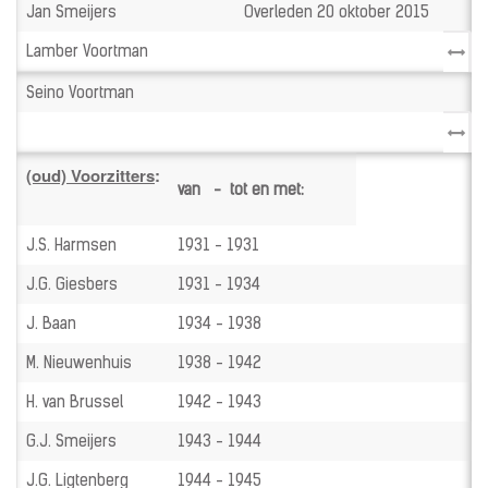
Jan Smeijers
Overleden 20 oktober 2015
Lamber Voortman
Seino Voortman
(oud) Voorzitters
:
van - tot en met:
J.S. Harmsen
1931 - 1931
J.G. Giesbers
1931 - 1934
J. Baan
1934 - 1938
M. Nieuwenhuis
1938 - 1942
H. van Brussel
1942 - 1943
G.J. Smeijers
1943 - 1944
J.G. Ligtenberg
1944 - 1945