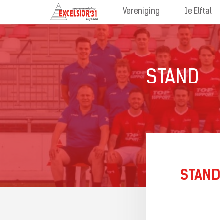
Vereniging
1e Elftal
STAND
STAND